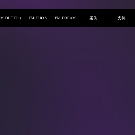
FM·DUO Plus
FM·DUO S
FM·DREAM
案例
支持